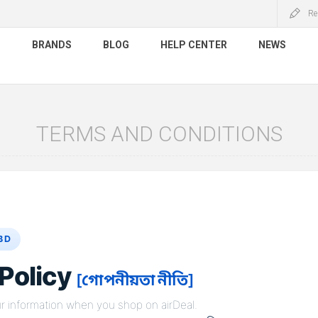
Re
S
BRANDS
BLOG
HELP CENTER
NEWS
TERMS AND CONDITIONS
BD
 Policy
[গোপনীয়তা নীতি]
 information when you shop on airDeal.