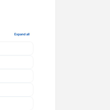
Expand all
u opt in—send
We
never sell
য বিক্রি করি না
।]
anage them in