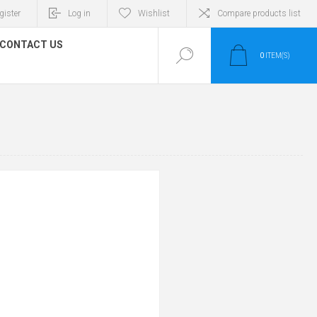
gister
Log in
Wishlist
Compare products list
CONTACT US
0
ITEM(S)