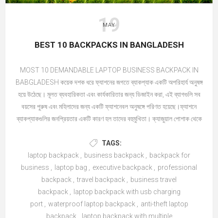
19
MAY
BEST 10 BACKPACKS IN BANGLADESH
MOST 10 DEMANDABLE LAPTOP BUSINESS BACKPACK IN
BABGLADESH কয়েক দশক ধরে ফ্যাশনের জগতে ব্যাকপ্যাক একটি অপরিহার্য অনুষঙ্গ
হয়ে উঠেছে। মূলত ব্যবহারিকতা এবং কার্যকারিতার জন্য ডিজাইন করা, এই ব্যাগগুলি সব
বয়সের পুরুষ এবং মহিলাদের জন্য একটি ফ্যাশনেবল অনুষঙ্গে পরিণত হয়েছে।ফ্যাশনে
ব্যাকপ্যাকগুলির জনপ্রিয়তার একটি কারণ হল তাদের বহুমুখিতা। ক্যাজুয়াল পোশাক থেকে
শুরু করে ফরমাল পোশাক পর্যন্ত বিভিন্ন ধরণের পোশাকের সাথে এগুলো মানান সই ।
ফ্যাশনে ব্যাকপ্যাকগুলির উত্থানে অবদান রাখার আরেকটি কারণ হল তাদের ব্যবহারিকতা।
TAGS:
প্রযুক্তির ক্রমবর্ধমান জনপ্রিয়তা এবং সর্বদা আমাদের সাথে একাধিক ডিভাইস বহন করার
laptop backpack
,
business backpack
,
backpack for
প্রয়োজনীয়তার সাথে, ব্যাকপ্যাকগুলি অনেকের জন্য একটি অপরিহার্য অনুষঙ্গ হয়ে উঠেছে।
business
,
laptop bag
,
executive backpack
,
professional
তারা ল্যাপটপ, ট্যাবলেট এবং অন্যান্য গ্যাজেট, সেইসাথে বই এবং কাগজপত্রের মতো
backpack
,
travel backpack
,
business travel
অন্যান্য প্রয়োজনীয় জিনিসগুলি বহন করার জন্য যথেষ্ট জায়গা অফার করে।যারা
backpack
,
laptop backpack with usb charging
ঐতিহ্যবাহী হ্যান্ডব্যাগের একটি টেকসই এবং পরিবেশ-বান্ধব বিকল্প খুঁজছেন তাদের জন্যও
port
,
waterproof laptop backpack
,
anti-theft laptop
ব্যাকপ্যাক একটি জনপ্রিয় পছন্দ হয়ে উঠেছে। সাম্প্রতিক বছরগুলিতে, উচ্চ-মানের
backpack
,
laptop backpack with multiple