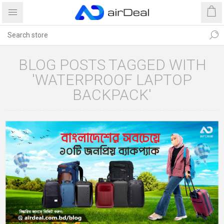
BLOG POSTS TAGGED WITH
'WATERPROOF LAPTOP
BACKPACK'