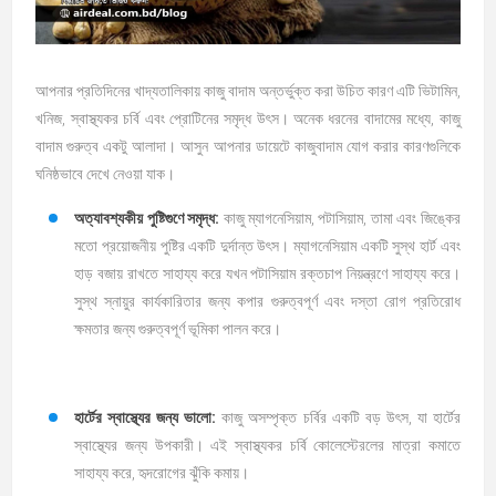
আপনার প্রতিদিনের খাদ্যতালিকায় কাজু বাদাম অন্তর্ভুক্ত করা উচিত কারণ এটি ভিটামিন,
খনিজ, স্বাস্থ্যকর চর্বি এবং প্রোটিনের সমৃদ্ধ উৎস। অনেক ধরনের বাদামের মধ্যে, কাজু
বাদাম গুরুত্ব একটু আলাদা। আসুন আপনার ডায়েটে কাজুবাদাম যোগ করার কারণগুলিকে
ঘনিষ্ঠভাবে দেখে নেওয়া যাক।
অত্যাবশ্যকীয় পুষ্টিগুণে সমৃদ্ধ:
কাজু ম্যাগনেসিয়াম, পটাসিয়াম, তামা এবং জিঙ্কের
মতো প্রয়োজনীয় পুষ্টির একটি দুর্দান্ত উৎস। ম্যাগনেসিয়াম একটি সুস্থ হার্ট এবং
হাড় বজায় রাখতে সাহায্য করে যখন পটাসিয়াম রক্তচাপ নিয়ন্ত্রণে সাহায্য করে।
সুস্থ স্নায়ুর কার্যকারিতার জন্য কপার গুরুত্বপূর্ণ এবং দস্তা রোগ প্রতিরোধ
ক্ষমতার জন্য গুরুত্বপূর্ণ ভূমিকা পালন করে।
হার্টের স্বাস্থ্যের জন্য ভালো:
কাজু অসম্পৃক্ত চর্বির একটি বড় উৎস, যা হার্টের
স্বাস্থ্যের জন্য উপকারী। এই স্বাস্থ্যকর চর্বি কোলেস্টেরলের মাত্রা কমাতে
সাহায্য করে, হৃদরোগের ঝুঁকি কমায়।