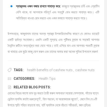
স্বাস্থ্যকর ওজন বজায় রাখতে সাহায্য করে:
কাজুতে স্বাস্থ্যকর চর্বি এবং প্রোটিন
বেশি থাকে, যা আপনাকে পরিপূর্ণ এবং সন্তুষ্ট বোধ করতে সাহায্য করে। এটি
অতিরিক্ত খাওয়া রোধ করতে এবং ওজন কমাতে সাহায্য করতে পারে।
উপসংহারে, কাজুবাদাম তাদের অনন্য স্বাস্থ্য উপকারিতাগুলির কারণে যে কোনও ডায়েটে
একটি দুর্দান্ত সংযোজন। এগুলি একটি সুস্বাদু এবং পুষ্টিকর স্ন্যাক যা সহজেই আপনার
দৈনন্দিন রুটিনে অন্তর্ভুক্ত করা যেতে পারে। তাই এগিয়ে যান এবং আপনার পরবর্তী স্ন্যাক
বা খাবারে এক মুঠো কাজু যোগ করুন এবং তাদের অফার করা অনেক সুবিধা উপভোগ করুন!
TAGS:
health benefits of cashew nuts
,
cashew nuts
CATEGORIES:
Health Tips
RELATED BLOG POSTS:
চোখের নিচের কালো ভাব দূর করতে তৈরী করুন অসাধারণ ঘরোয়া ফেসপ্যাক
,
দাঁতের যত্নে
ডেন্টাল ফ্লসিং কতটা গুরুত্বপূর্ণ?
,
হিল পরবেন, না আরামদায়ক জুতো?
,
জেনে নিন যে ৮টি
উপায়ে স্মৃতি শক্তি বাড়ানো যায়
,
হার্ট অ্যাটাক থেকে বাঁচতে শরীরচর্চা
,
জ্ঞান বৃদ্ধির